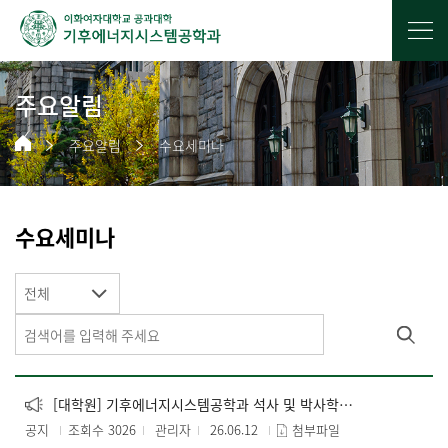
주요알림
주요알림
수요세미나
수요세미나
전체
[대학원] 기후에너지시스템공학과 석사 및 박사학위 청구 논문 심사 (양식)
공지
조회수 3026
관리자
26.06.12
첨부파일