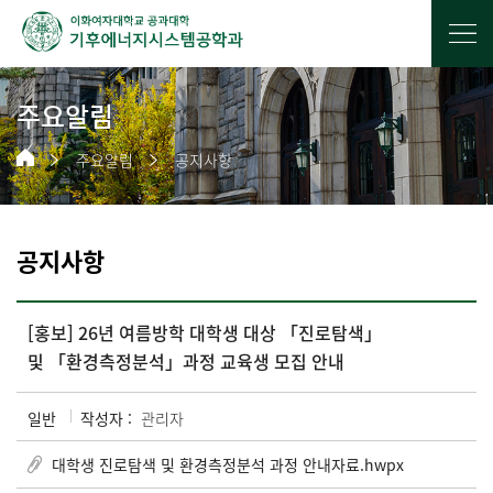
주요알림
주요알림
공지사항
공지사항
[홍보] 26년 여름방학 대학생 대상 「진로탐색」
및 「환경측정분석」과정 교육생 모집 안내
일반
작성자 :
관리자
대학생 진로탐색 및 환경측정분석 과정 안내자료.hwpx